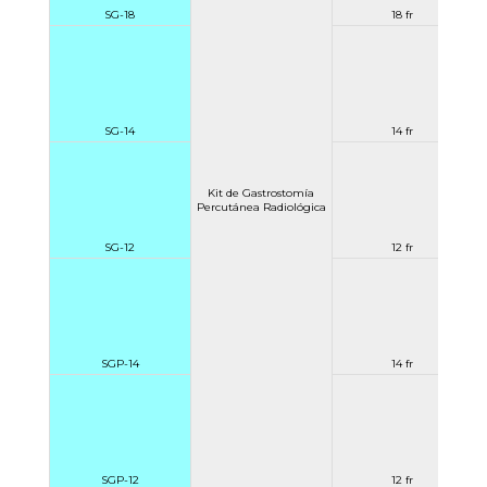
SG-18
18 fr
SG-14
14 fr
Kit de Gastrostomía
Percutánea Radiológica
SG-12
12 fr
SGP-14
14 fr
SGP-12
12 fr