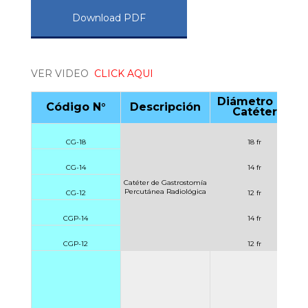
Download PDF
VER VIDEO
CLICK AQUI
Diámetro de
Código N°
Descripción
Catéter
CG-18
18 fr
CG-14
14 fr
Catéter de Gastrostomía
Percutánea Radiológica
CG-12
12 fr
CGP-14
14 fr
CGP-12
12 fr