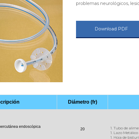
problemas neurológicos, lesi
Download PDF
cripción
Diámetro (fr)
 percutánea endoscópica
1. Tubo de alim
20
1. Lazo Metálico
1. Hoja de bistu