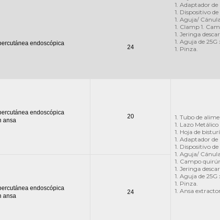
1. Adaptador de
1. Dispositivo de
1. Aguja/ Cánula
1. Clamp 1. Cam
1. Jeringa descar
1. Aguja de 25G x
 percutánea endoscópica
24
1. Pinza.
 percutánea endoscópica
20
1. Tubo de alim
n ansa
1. Lazo Metálico
1. Hoja de bistu
1. Adaptador de
1. Dispositivo de
1. Aguja/ Cánul
1. Campo quirúr
1. Jeringa descar
1. Aguja de 25G x
1. Pinza.
 percutánea endoscópica
1. Ansa extracto
24
n ansa