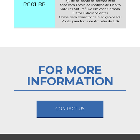
ajuste de ponto de pressão zero
RG01-BP
Saco com Escala de Medição de Débito
Válvulas Anti-refluxo em cada Câmara
Filtros Hidrorepelentes
Chave para Conector de Medição de PIC
Ponto para toma de Amostra de LCR
FOR MORE
INFORMATION
CONTACT US