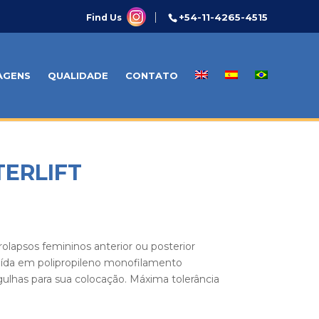
+54-11-4265-4515
Find Us
AGENS
QUALIDADE
CONTATO
TERLIFT
rolapsos femininos anterior ou posterior
truída em polipropileno monofilamento
ulhas para sua colocação. Máxima tolerância