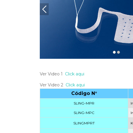
Ver Video 1
Click aqui
Ver Video 2
Click aqui
Código N°
SLING-MPR
I
SLING-MPC
I
SLINGMPRT
K