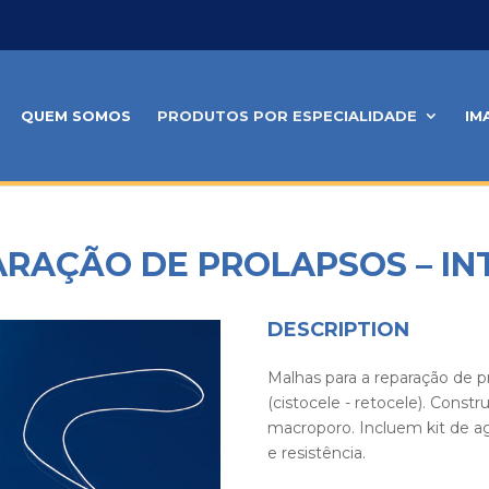
QUEM SOMOS
PRODUTOS POR ESPECIALIDADE
IM
RAÇÃO DE PROLAPSOS – IN
DESCRIPTION
Malhas para a reparação de p
(cistocele - retocele). Cons
macroporo. Incluem kit de ag
e resistência.